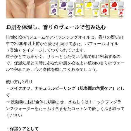
お肌を保湿し、香りのヴェールで包み込む
Hiroko.Kのパフュームケアバランシングオイルは、香りの歴史の
中で2000年以上前から愛され続けてきた、パフューム オイル
（香油）をイメージしてつくられています。
粒子がとても細かく、サラっとした使い心地で肌に密着するの
で、保湿効果と同時にあなたの肌を心地よい植物の香りのヴェー
ルで包みこみ、心と身体を癒してくれるでしょう。
使い方は2通り
・
メイクオフ、ナチュラルピーリング（肌表面の角質ケア）とし
て
⇒ 洗顔前にお顔全体に馴染ませ、水もしくはトニックフレグラ
ンスウォーターをたっぷり含ませたコットンで優しくふき取って
ください
・
保湿ケアとして